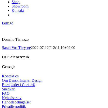
Shop
Showroom
Kontakt
Forrige
Domino Terrazzo
Sarah Vos Thrysøe
2022-07-12T12:11:19+02:00
Del i dit netværk
Facebook
X
LinkedIn
Pinterest
E-
Genveje
mail
Kontakt os
Om Dansk Interiør Design
Bordplader i Corian®
Snedkeri
FAQ
Nyhedsarkiv
Handelsbetingelser
Privatlivspolitik