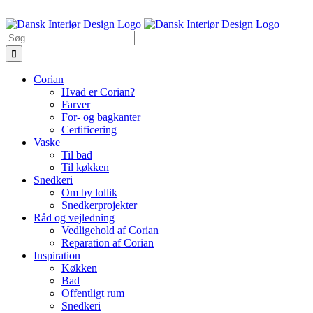
Skip
Ring til os 5470 7913
to
content
Søg
efter:
Corian
Hvad er Corian?
Farver
For- og bagkanter
Certificering
Vaske
Til bad
Til køkken
Snedkeri
Om by lollik
Snedkerprojekter
Råd og vejledning
Vedligehold af Corian
Reparation af Corian
Inspiration
Køkken
Bad
Offentligt rum
Snedkeri