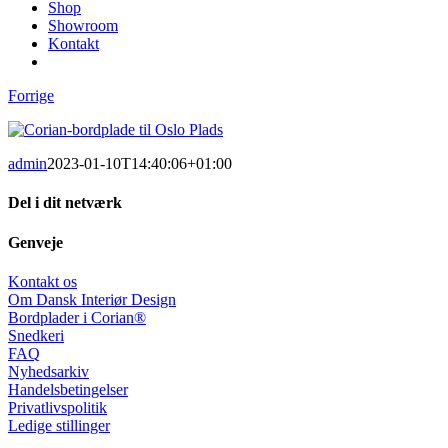
Shop
Showroom
Kontakt
Forrige
admin
2023-01-10T14:40:06+01:00
Del i dit netværk
Facebook
X
LinkedIn
Pinterest
E-
Genveje
mail
Kontakt os
Om Dansk Interiør Design
Bordplader i Corian®
Snedkeri
FAQ
Nyhedsarkiv
Handelsbetingelser
Privatlivspolitik
Ledige stillinger