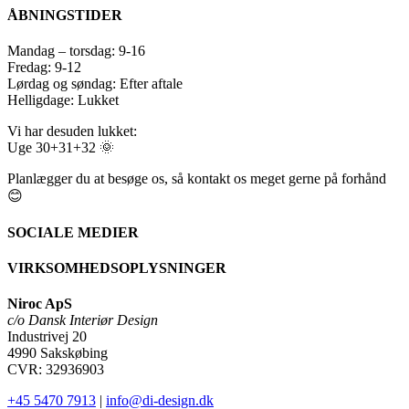
ÅBNINGSTIDER
Mandag – torsdag: 9-16
Fredag: 9-12
Lørdag og søndag: Efter aftale
Helligdage: Lukket
Vi har desuden lukket:
Uge 30+31+32 🌞
Planlægger du at besøge os, så kontakt os meget gerne på forhånd
😊
SOCIALE MEDIER
VIRKSOMHEDSOPLYSNINGER
Niroc ApS
c/o Dansk Interiør Design
Industrivej 20
4990 Sakskøbing
CVR: 32936903
+45 5470 7913
|
info@di-design.dk