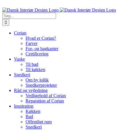
Skip
Ring til os 5470 7913
to
content
Søg
efter:
Corian
Hvad er Corian?
Farver
For- og bagkanter
Certificering
Vaske
Til bad
Til køkken
Snedkeri
Om by lollik
Snedkerprojekter
Råd og vejledning
Vedligehold af Corian
Reparation af Corian
Inspiration
Køkken
Bad
Offentligt rum
Snedkeri