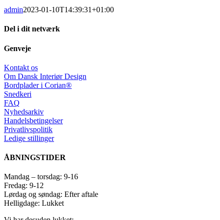
admin
2023-01-10T14:39:31+01:00
Del i dit netværk
Facebook
X
LinkedIn
Pinterest
E-
Genveje
mail
Kontakt os
Om Dansk Interiør Design
Bordplader i Corian®
Snedkeri
FAQ
Nyhedsarkiv
Handelsbetingelser
Privatlivspolitik
Ledige stillinger
ÅBNINGSTIDER
Mandag – torsdag: 9-16
Fredag: 9-12
Lørdag og søndag: Efter aftale
Helligdage: Lukket
Vi har desuden lukket: