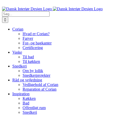
Skip
Ring til os 5470 7913
to
content
Søg
efter:
Corian
Hvad er Corian?
Farver
For- og bagkanter
Certificering
Vaske
Til bad
Til køkken
Snedkeri
Om by lollik
Snedkerprojekter
Råd og vejledning
Vedligehold af Corian
Reparation af Corian
Inspiration
Køkken
Bad
Offentligt rum
Snedkeri