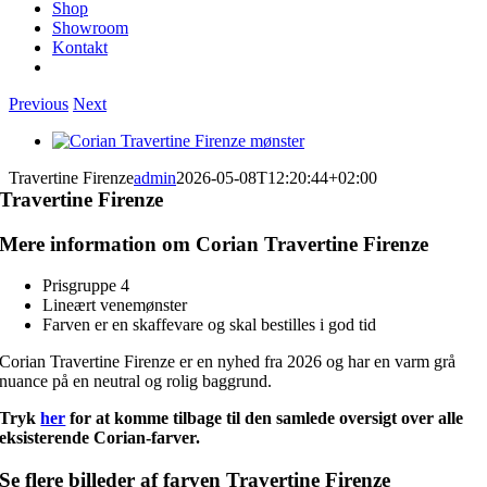
Shop
Showroom
Kontakt
Previous
Next
View
Larger
Travertine Firenze
admin
2026-05-08T12:20:44+02:00
Image
Travertine Firenze
Mere information om Corian Travertine Firenze
Prisgruppe 4
Lineært venemønster
Farven er en skaffevare og skal bestilles i god tid
Corian Travertine Firenze er en nyhed fra 2026 og har en varm grå
nuance på en neutral og rolig baggrund.
Tryk
her
for at komme tilbage til den samlede oversigt over alle
eksisterende Corian-farver.
Se flere billeder af farven Travertine Firenze