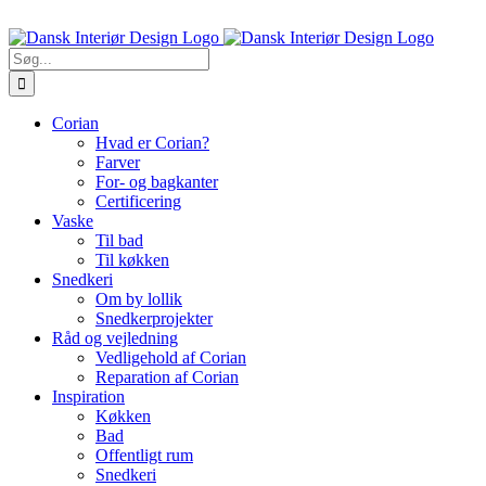
Skip
Ring til os 5470 7913
to
content
Søg
efter:
Corian
Hvad er Corian?
Farver
For- og bagkanter
Certificering
Vaske
Til bad
Til køkken
Snedkeri
Om by lollik
Snedkerprojekter
Råd og vejledning
Vedligehold af Corian
Reparation af Corian
Inspiration
Køkken
Bad
Offentligt rum
Snedkeri