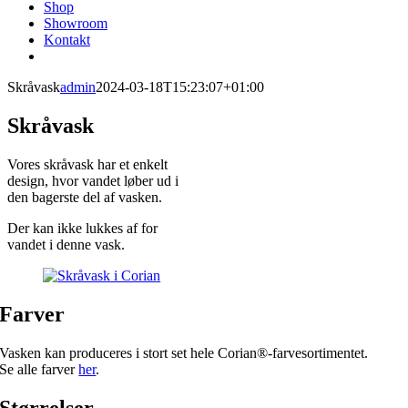
Shop
Showroom
Kontakt
Skråvask
admin
2024-03-18T15:23:07+01:00
Skråvask
Vores skråvask har et enkelt
design, hvor vandet løber ud i
den bagerste del af vasken.
Der kan ikke lukkes af for
vandet i denne vask.
Farver
Vasken kan produceres i stort set hele Corian®-farvesortimentet.
Se alle farver
her
.
Størrelser