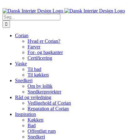
Skip
Ring til os 5470 7913
to
content
Søg
efter:
Corian
Hvad er Corian?
Farver
For- og bagkanter
Certificering
Vaske
Til bad
Til køkken
Snedkeri
Om by lollik
Snedkerprojekter
Råd og vejledning
Vedligehold af Corian
Reparation af Corian
Inspiration
Køkken
Bad
Offentligt rum
Snedkeri