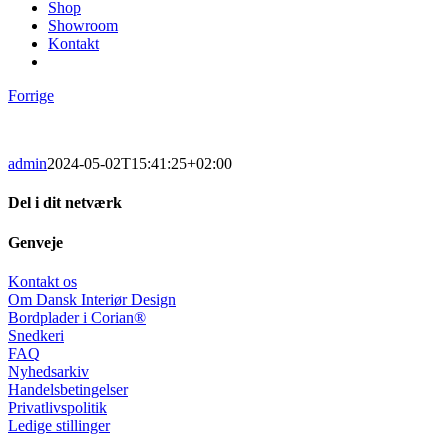
Shop
Showroom
Kontakt
Forrige
admin
2024-05-02T15:41:25+02:00
Del i dit netværk
Facebook
X
LinkedIn
Pinterest
E-
Genveje
mail
Kontakt os
Om Dansk Interiør Design
Bordplader i Corian®
Snedkeri
FAQ
Nyhedsarkiv
Handelsbetingelser
Privatlivspolitik
Ledige stillinger