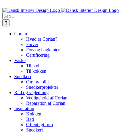
Skip
Ring til os 5470 7913
to
content
Søg
efter:
Corian
Hvad er Corian?
Farver
For- og bagkanter
Certificering
Vaske
Til bad
Til køkken
Snedkeri
Om by lollik
Snedkerprojekter
Råd og vejledning
Vedligehold af Corian
Reparation af Corian
Inspiration
Køkken
Bad
Offentligt rum
Snedkeri