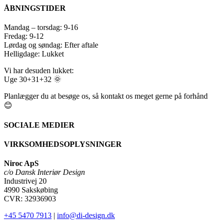
ÅBNINGSTIDER
Mandag – torsdag: 9-16
Fredag: 9-12
Lørdag og søndag: Efter aftale
Helligdage: Lukket
Vi har desuden lukket:
Uge 30+31+32 🌞
Planlægger du at besøge os, så kontakt os meget gerne på forhånd
😊
SOCIALE MEDIER
VIRKSOMHEDSOPLYSNINGER
Niroc ApS
c/o Dansk Interiør Design
Industrivej 20
4990 Sakskøbing
CVR: 32936903
+45 5470 7913
|
info@di-design.dk