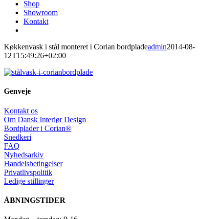
Shop
Showroom
Kontakt
Køkkenvask i stål monteret i Corian bordplade
admin
2014-08-
12T15:49:26+02:00
Genveje
Kontakt os
Om Dansk Interiør Design
Bordplader i Corian®
Snedkeri
FAQ
Nyhedsarkiv
Handelsbetingelser
Privatlivspolitik
Ledige stillinger
ÅBNINGSTIDER