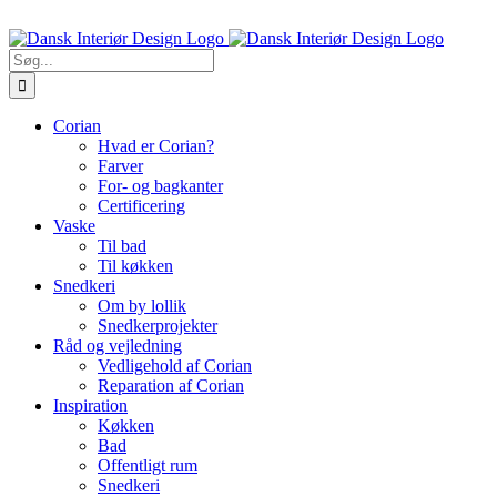
Skip
Ring til os 5470 7913
to
content
Søg
efter:
Corian
Hvad er Corian?
Farver
For- og bagkanter
Certificering
Vaske
Til bad
Til køkken
Snedkeri
Om by lollik
Snedkerprojekter
Råd og vejledning
Vedligehold af Corian
Reparation af Corian
Inspiration
Køkken
Bad
Offentligt rum
Snedkeri