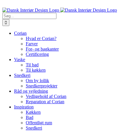
Skip
Ring til os 5470 7913
to
content
Søg
efter:
Corian
Hvad er Corian?
Farver
For- og bagkanter
Certificering
Vaske
Til bad
Til køkken
Snedkeri
Om by lollik
Snedkerprojekter
Råd og vejledning
Vedligehold af Corian
Reparation af Corian
Inspiration
Køkken
Bad
Offentligt rum
Snedkeri