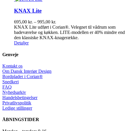
KNAX Lite
Prisinterval:
695,00
kr.
–
995,00
kr.
695,00 kr.
KNAX Lite udført i Corian®. Velegnet til vådrum som
til
badeværelse og køkken. LITE-modellen er 40% mindre end
995,00 kr.
den klassiske KNAX-knagerække.
Detaljer
Genveje
Kontakt os
Om Dansk Interiør Design
Bordplader i Corian®
Snedkeri
FAQ
Nyhedsarkiv
Handelsbetingelser
Privatlivspolitik
Ledige stillinger
ÅBNINGSTIDER