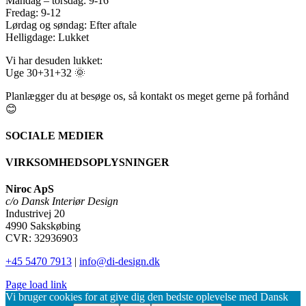
Mandag – torsdag: 9-16
Fredag: 9-12
Lørdag og søndag: Efter aftale
Helligdage: Lukket
Vi har desuden lukket:
Uge 30+31+32 🌞
Planlægger du at besøge os, så kontakt os meget gerne på forhånd
😊
SOCIALE MEDIER
VIRKSOMHEDSOPLYSNINGER
Niroc ApS
c/o Dansk Interiør Design
Industrivej 20
4990 Sakskøbing
CVR: 32936903
+45 5470 7913
|
info@di-design.dk
Page load link
Vi bruger cookies for at give dig den bedste oplevelse med Dansk