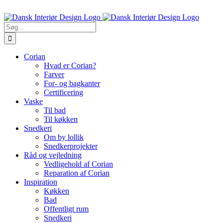
Skip
Ring til os 5470 7913
to
content
Søg
efter:
Corian
Hvad er Corian?
Farver
For- og bagkanter
Certificering
Vaske
Til bad
Til køkken
Snedkeri
Om by lollik
Snedkerprojekter
Råd og vejledning
Vedligehold af Corian
Reparation af Corian
Inspiration
Køkken
Bad
Offentligt rum
Snedkeri