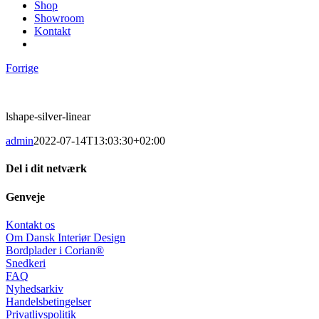
Shop
Showroom
Kontakt
Forrige
lshape-silver-linear
admin
2022-07-14T13:03:30+02:00
Del i dit netværk
Facebook
X
LinkedIn
Pinterest
E-
Genveje
mail
Kontakt os
Om Dansk Interiør Design
Bordplader i Corian®
Snedkeri
FAQ
Nyhedsarkiv
Handelsbetingelser
Privatlivspolitik