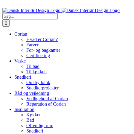
Skip
Ring til os 5470 7913
to
content
Søg
efter:
Corian
Hvad er Corian?
Farver
For- og bagkanter
Certificering
Vaske
Til bad
Til køkken
Snedkeri
Om by lollik
Snedkerprojekter
Råd og vejledning
Vedligehold af Corian
Reparation af Corian
Inspiration
Køkken
Bad
Offentligt rum
Snedkeri