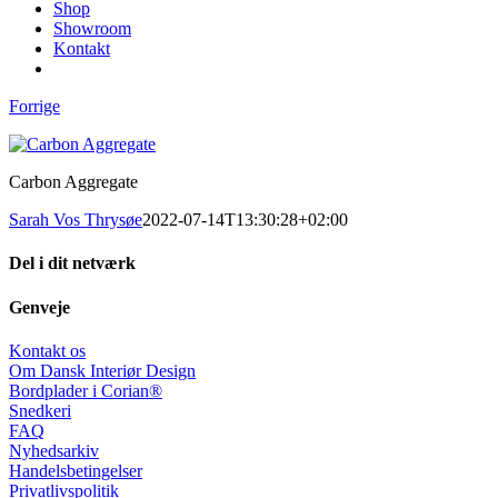
Shop
Showroom
Kontakt
Forrige
Carbon Aggregate
Sarah Vos Thrysøe
2022-07-14T13:30:28+02:00
Del i dit netværk
Facebook
X
LinkedIn
Pinterest
E-
Genveje
mail
Kontakt os
Om Dansk Interiør Design
Bordplader i Corian®
Snedkeri
FAQ
Nyhedsarkiv
Handelsbetingelser
Privatlivspolitik