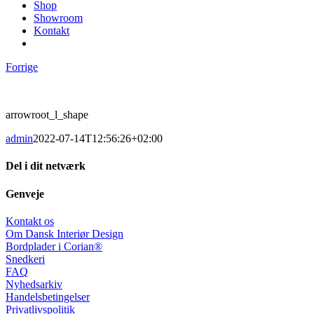
Shop
Showroom
Kontakt
Forrige
arrowroot_l_shape
admin
2022-07-14T12:56:26+02:00
Del i dit netværk
Facebook
X
LinkedIn
Pinterest
E-
Genveje
mail
Kontakt os
Om Dansk Interiør Design
Bordplader i Corian®
Snedkeri
FAQ
Nyhedsarkiv
Handelsbetingelser
Privatlivspolitik