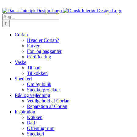
Skip
Ring til os 5470 7913
to
content
Søg
efter:
Corian
Hvad er Corian?
Farver
For- og bagkanter
Certificering
Vaske
Til bad
Til køkken
Snedkeri
Om by lollik
Snedkerprojekter
Råd og vejledning
Vedligehold af Corian
Reparation af Corian
Inspiration
Køkken
Bad
Offentligt rum
Snedkeri