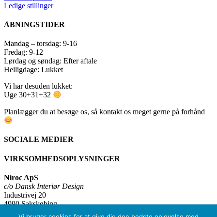
Ledige stillinger
ÅBNINGSTIDER
Mandag – torsdag: 9-16
Fredag: 9-12
Lørdag og søndag: Efter aftale
Helligdage: Lukket
Vi har desuden lukket:
Uge 30+31+32
Planlægger du at besøge os, så kontakt os meget gerne på forhånd
SOCIALE MEDIER
VIRKSOMHEDSOPLYSNINGER
Niroc ApS
c/o Dansk Interiør Design
Industrivej 20
4990 Sakskøbing
CVR: 32936903
Vi bruger cookies for at give dig den bedste oplevelse med