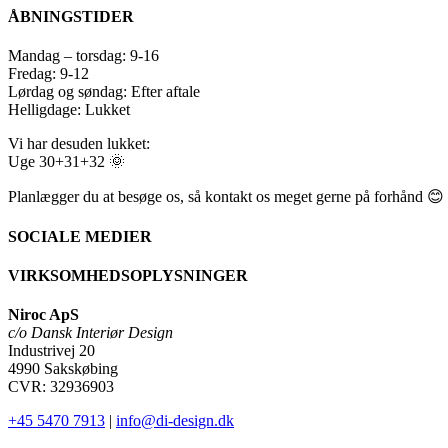
ÅBNINGSTIDER
Mandag – torsdag: 9-16
Fredag: 9-12
Lørdag og søndag: Efter aftale
Helligdage: Lukket
Vi har desuden lukket:
Uge 30+31+32 🌞
Planlægger du at besøge os, så kontakt os meget gerne på forhånd 😊
SOCIALE MEDIER
VIRKSOMHEDSOPLYSNINGER
Niroc ApS
c/o Dansk Interiør Design
Industrivej 20
4990 Sakskøbing
CVR: 32936903
+45 5470 7913
|
info@di-design.dk