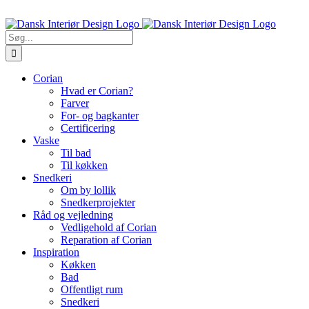
Skip
Ring til os 5470 7913
to
content
Søg
efter:
Corian
Hvad er Corian?
Farver
For- og bagkanter
Certificering
Vaske
Til bad
Til køkken
Snedkeri
Om by lollik
Snedkerprojekter
Råd og vejledning
Vedligehold af Corian
Reparation af Corian
Inspiration
Køkken
Bad
Offentligt rum
Snedkeri