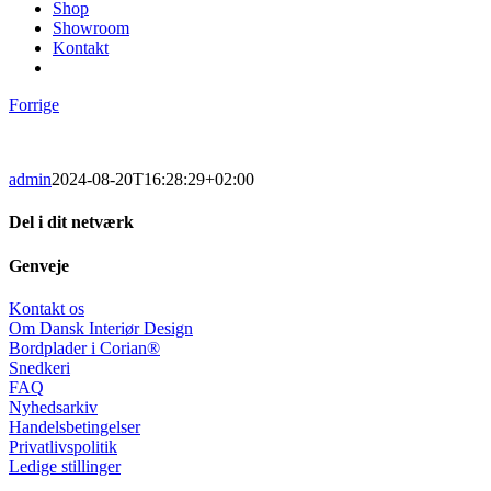
Shop
Showroom
Kontakt
Forrige
admin
2024-08-20T16:28:29+02:00
Del i dit netværk
Facebook
X
LinkedIn
Pinterest
E-
Genveje
mail
Kontakt os
Om Dansk Interiør Design
Bordplader i Corian®
Snedkeri
FAQ
Nyhedsarkiv
Handelsbetingelser
Privatlivspolitik
Ledige stillinger